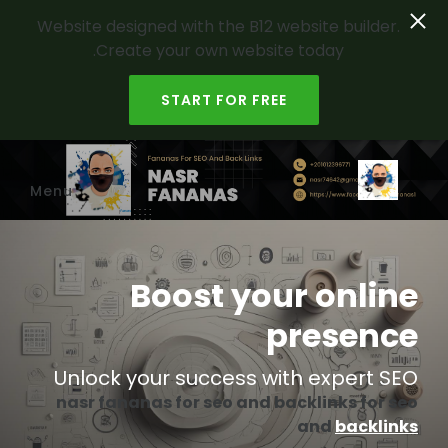
Website designed with the B12 website builder.
Create your own website today.
START FOR FREE
Skip to main content
Menu
Boost your online
presence
Unlock your
success
with expert SEO
nasr fananas for seo and backlinks for seo
and
backlinks