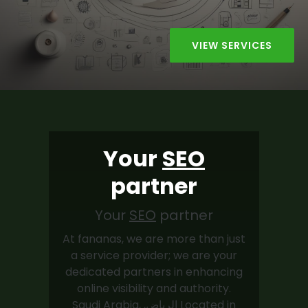
VIEW SERVICES
Your
SEO
partner
Your
SEO
partner
At fananas, we are more than just
a service provider; we are your
dedicated partners in enhancing
online visibility and authority.
Located in الرياض, Saudi Arabia,